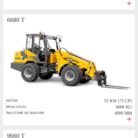
6680 T
55 KW (75 CP)
MOTOR
6000 KG
MASA UTILAJ
4900 MM
ÎNALTIME DE RIDICARE
9660 T