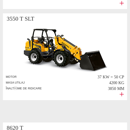
3550 T SLT
37 KW = 50 CP
MOTOR
4200 KG
MASA UTILAJ
3850 MM
ÎNALTIME DE RIDICARE
8620 T